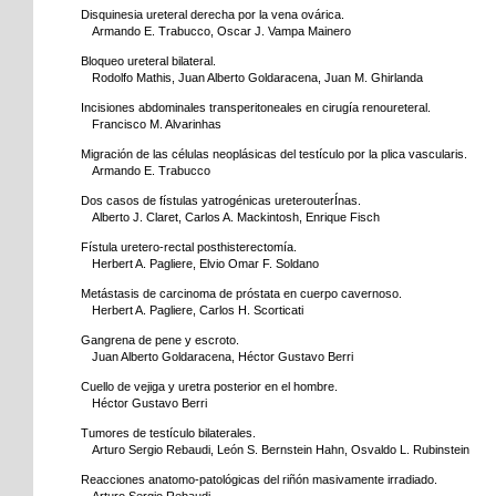
Disquinesia ureteral derecha por la vena ovárica.
Armando E. Trabucco, Oscar J. Vampa Mainero
Bloqueo ureteral bilateral.
Rodolfo Mathis, Juan Alberto Goldaracena, Juan M. Ghirlanda
Incisiones abdominales transperitoneales en cirugía renoureteral.
Francisco M. Alvarinhas
Migración de las células neoplásicas del testículo por la plica vascularis.
Armando E. Trabucco
Dos casos de fístulas yatrogénicas ureterouterÍnas.
Alberto J. Claret, Carlos A. Mackintosh, Enrique Fisch
Fístula uretero-rectal posthisterectomía.
Herbert A. Pagliere, Elvio Omar F. Soldano
Metástasis de carcinoma de próstata en cuerpo cavernoso.
Herbert A. Pagliere, Carlos H. Scorticati
Gangrena de pene y escroto.
Juan Alberto Goldaracena, Héctor Gustavo Berri
Cuello de vejiga y uretra posterior en el hombre.
Héctor Gustavo Berri
Tumores de testículo bilaterales.
Arturo Sergio Rebaudi, León S. Bernstein Hahn, Osvaldo L. Rubinstein
Reacciones anatomo-patológicas del riñón masivamente irradiado.
Arturo Sergio Rebaudi